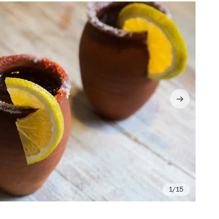
/15
Fo