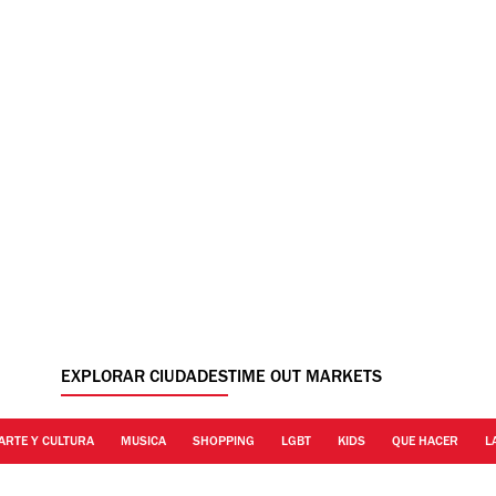
EXPLORAR CIUDADES
TIME OUT MARKETS
ARTE Y CULTURA
MUSICA
SHOPPING
LGBT
KIDS
QUE HACER
L