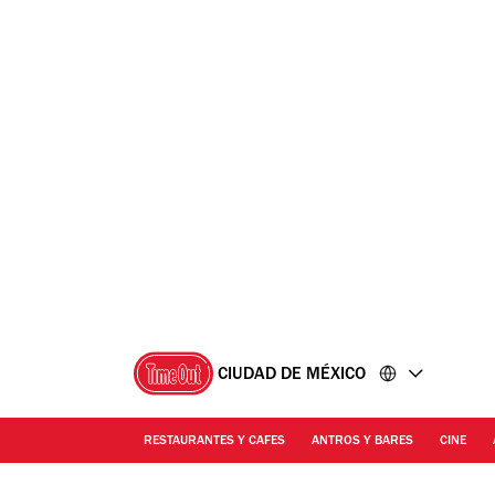
Ir
Ir
al
al
contenido
pie
de
página
CIUDAD DE MÉXICO
RESTAURANTES Y CAFES
ANTROS Y BARES
CINE