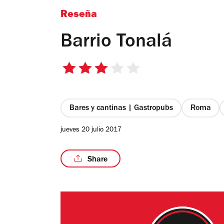
Reseña
Barrio Tonalá
3
de
5
estrellas
Bares y cantinas | Gastropubs
Roma
jueves 20 julio 2017
Share