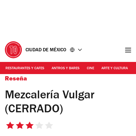
Ir
Ir
al
al
contenido
pie
de
página
CIUDAD DE MÉXICO
RESTAURANTES Y CAFES
ANTROS Y BARES
CINE
ARTE Y CULTURA
Reseña
Mezcalería Vulgar
(CERRADO)
3
de