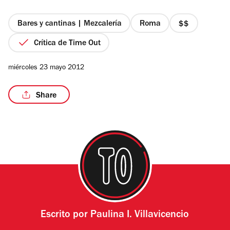
5
estrellas
Bares y cantinas | Mezcalería
Roma
precio
2
Crítica de Time Out
de
4
miércoles 23 mayo 2012
Share
Escrito por
Paulina I. Villavicencio