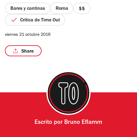
5
estrellas
Bares y cantinas
Roma
precio
2
Crítica de Time Out
de
/16
4
viernes 21 octubre 2016
Share
Escrito por
Bruno Eflamm