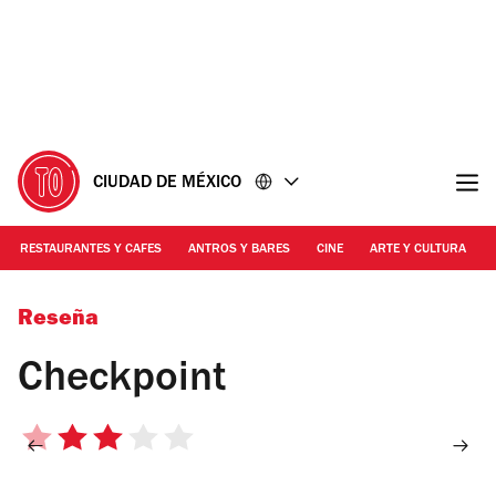
Ir
Ir
al
al
contenido
pie
de
página
CIUDAD DE MÉXICO
RESTAURANTES Y CAFES
ANTROS Y BARES
CINE
ARTE Y CULTURA
Reseña
Checkpoint
3
de