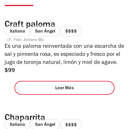
Craft paloma
Italiana
San Ángel
precio
Foto: Jordana Btp
4
Es una paloma reinventada con una escarcha de
de
sal y pimienta rosa, es especiado y fresco por el
4
jugo de toronja natural, limón y miel de agave.
$99
Leer Más
Chaparrita
Italiana
San Ángel
precio