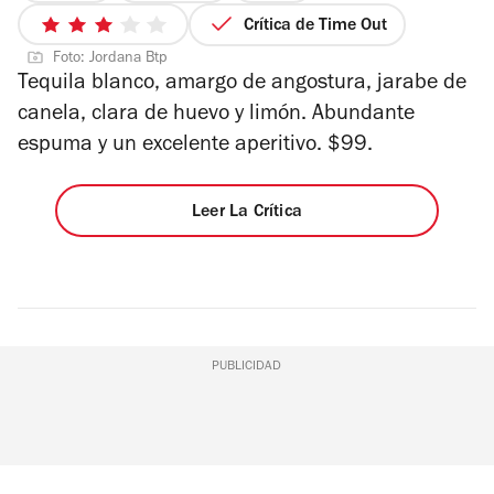
4
Crítica de Time Out
3
de
Foto: Jordana Btp
de
4
Tequila blanco, amargo de angostura, jarabe de
5
canela, clara de huevo y limón. Abundante
estrellas
espuma y un excelente aperitivo. $99.
Leer La Crítica
PUBLICIDAD