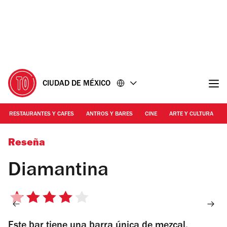
Ir
Ir
al
al
contenido
pie
de
página
CIUDAD DE MÉXICO
RESTAURANTES Y CAFES
ANTROS Y BARES
CINE
ARTE Y CULTURA
Foto: Alejandra Carbjal
Reseña
Diamantina
4
de
Este bar tiene una barra única de mezcal,
5