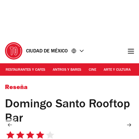
Ir
Ir
al
al
contenido
pie
de
página
CIUDAD DE MÉXICO
RESTAURANTES Y CAFES
ANTROS Y BARES
CINE
ARTE Y CULTURA
Foto: Mattza Tobón
Reseña
Domingo Santo Rooftop
Bar
4