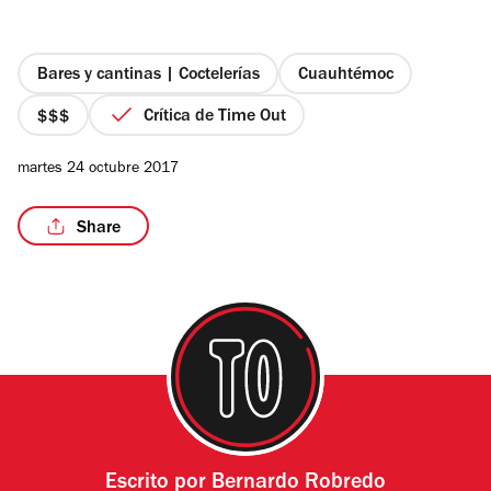
de
5
estrellas
Bares y cantinas | Coctelerías
Cuauhtémoc
Crítica de Time Out
/8
precio
3
martes 24 octubre 2017
de
4
Share
Escrito por
Bernardo Robredo