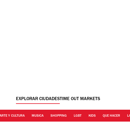
EXPLORAR CIUDADES
TIME OUT MARKETS
ARTE Y CULTURA
MUSICA
SHOPPING
LGBT
KIDS
QUE HACER
L