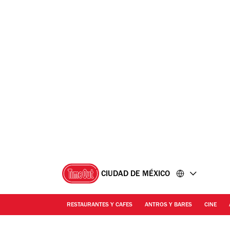
Ir
Ir
al
al
contenido
pie
de
página
CIUDAD DE MÉXICO
RESTAURANTES Y CAFES
ANTROS Y BARES
CINE