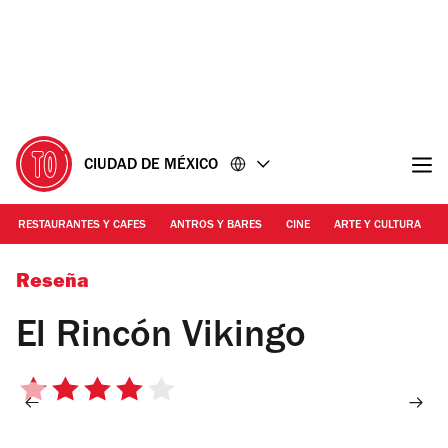
Ir
Ir
al
al
contenido
pie
de
página
CIUDAD DE MÉXICO
RESTAURANTES Y CAFES
ANTROS Y BARES
CINE
ARTE Y CULTURA
Foto: Edgar Leal
Reseña
El Rincón Vikingo
4
de
5