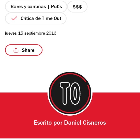
estrellas
Bares y cantinas | Pubs
precio
3
Crítica de Time Out
de
4
/11
jueves 15 septiembre 2016
Share
Escrito por
Daniel Cisneros