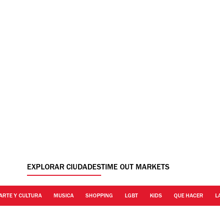
EXPLORAR CIUDADES
TIME OUT MARKETS
ARTE Y CULTURA
MUSICA
SHOPPING
LGBT
KIDS
QUE HACER
L