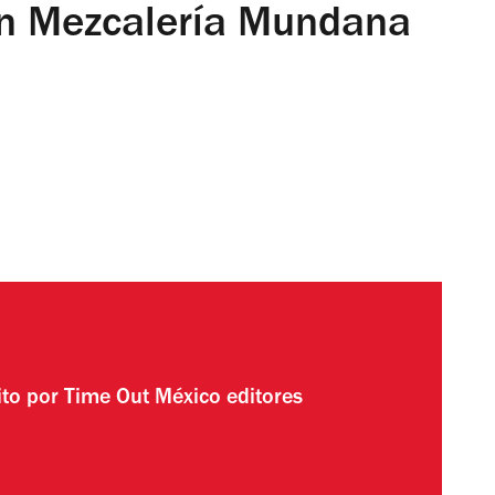
en Mezcalería Mundana
ito por
Time Out México editores