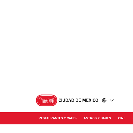
Ir
Ir
al
al
contenido
pie
de
página
CIUDAD DE MÉXICO
RESTAURANTES Y CAFES
ANTROS Y BARES
CINE