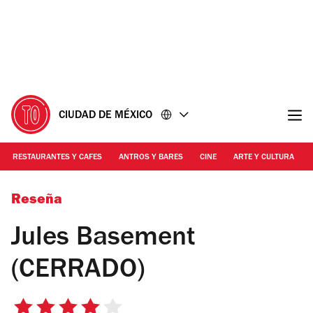
Ir
Ir
al
al
contenido
pie
de
página
CIUDAD DE MÉXICO
RESTAURANTES Y CAFES
ANTROS Y BARES
CINE
ARTE Y CULTURA
Foto: Alejandra Carbajal
Reseña
Jules Basement
(CERRADO)
4