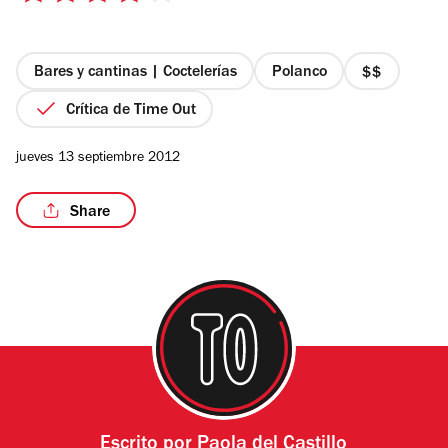
de
5
estrellas
Bares y cantinas | Coctelerías
Polanco
precio
2
Crítica de Time Out
de
4
jueves 13 septiembre 2012
Share
Escrito por
Paola del Castillo