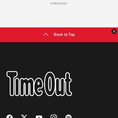
PUBLICIDAD
C
Back to Top