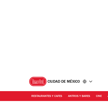
Ir
Ir
al
al
contenido
pie
de
página
CIUDAD DE MÉXICO
RESTAURANTES Y CAFES
ANTROS Y BARES
CINE