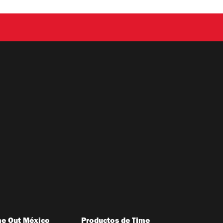
me Out México
Productos de Time