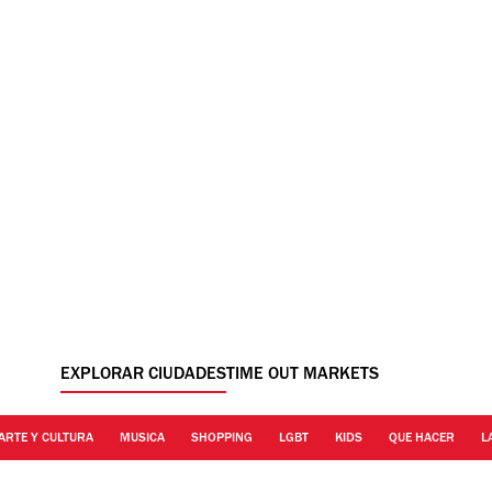
EXPLORAR CIUDADES
TIME OUT MARKETS
ARTE Y CULTURA
MUSICA
SHOPPING
LGBT
KIDS
QUE HACER
L