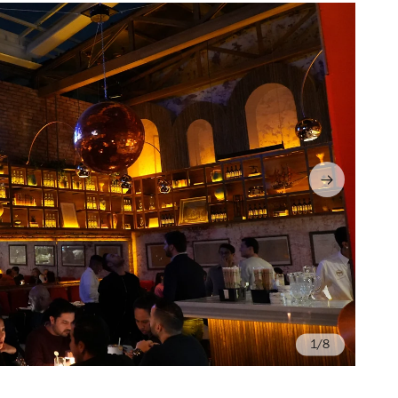
/8
Fo