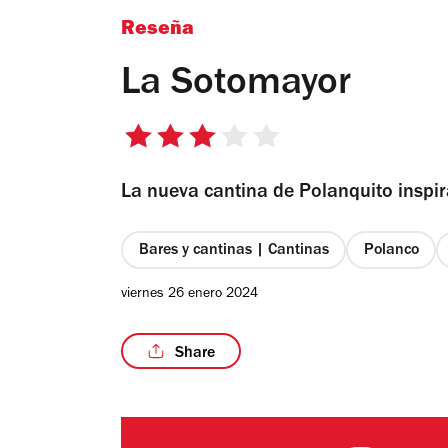
Reseña
La Sotomayor
3
de
La nueva cantina de Polanquito inspir
5
estrellas
Bares y cantinas | Cantinas
Polanco
viernes 26 enero 2024
Share