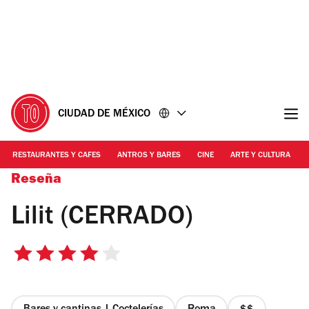
Ir
Ir
al
al
contenido
pie
de
página
CIUDAD DE MÉXICO
RESTAURANTES Y CAFES
ANTROS Y BARES
CINE
ARTE Y CULTURA
Reseña
Lilit (CERRADO)
4
de
5
estrellas