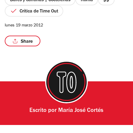
Bares y cantinas | Coctelerías
Roma
precio
2
Crítica de Time Out
de
4
lunes 19 marzo 2012
Share
Escrito por
María José Cortés