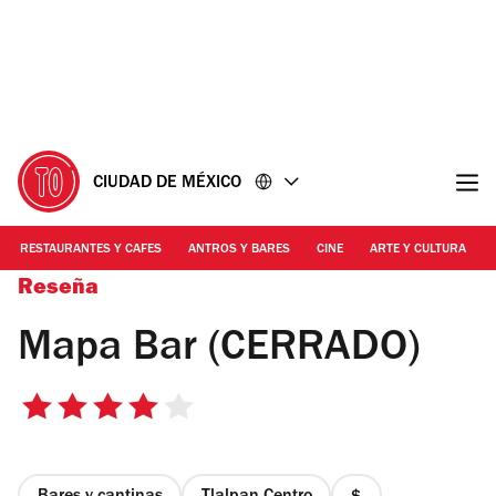
Ir
Ir
al
al
contenido
pie
de
página
CIUDAD DE MÉXICO
RESTAURANTES Y CAFES
ANTROS Y BARES
CINE
ARTE Y CULTURA
Reseña
Mapa Bar (CERRADO)
4
de
5
estrellas