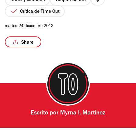
Bares y cantinas
Tlalpan Centro
precio
1
Crítica de Time Out
de
4
martes 24 diciembre 2013
Share
Escrito por
Myrna I. Martínez