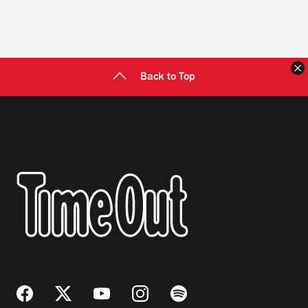
C
Back to Top