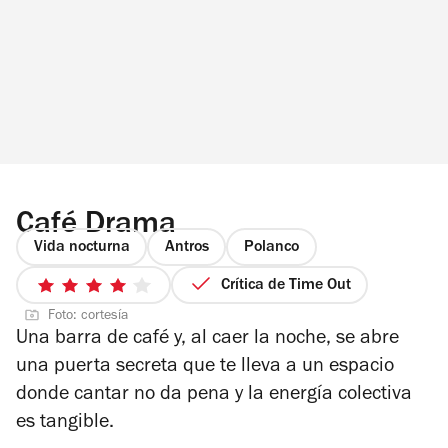
Café Drama
Vida nocturna
Antros
Polanco
Crítica de Time Out
4
Foto: cortesía
de
Una barra de café y, al caer la noche, se abre
5
una puerta secreta que te lleva a un espacio
estrellas
donde cantar no da pena y la energía colectiva
es tangible.