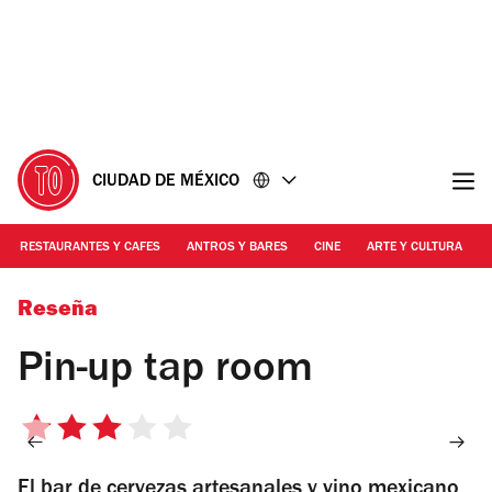
Ir
Ir
al
al
contenido
pie
de
página
CIUDAD DE MÉXICO
RESTAURANTES Y CAFES
ANTROS Y BARES
CINE
ARTE Y CULTURA
Alejandra_Carbajal | Barlet and wine
Reseña
Pin-up tap room
3
de
El bar de cervezas artesanales y vino mexicano
5