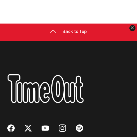
C
Back to Top