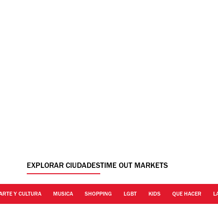
EXPLORAR CIUDADES
TIME OUT MARKETS
ARTE Y CULTURA
MUSICA
SHOPPING
LGBT
KIDS
QUE HACER
L