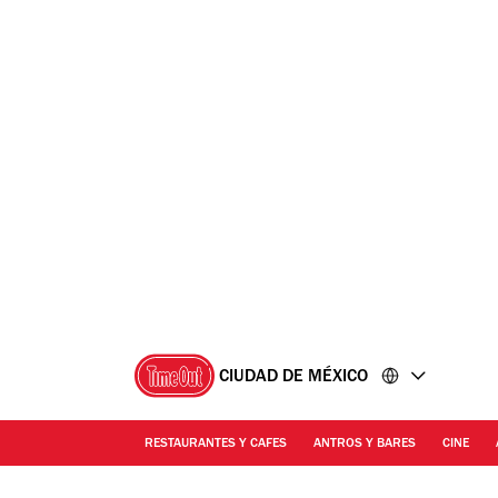
Ir
Ir
al
al
contenido
pie
de
página
CIUDAD DE MÉXICO
RESTAURANTES Y CAFES
ANTROS Y BARES
CINE