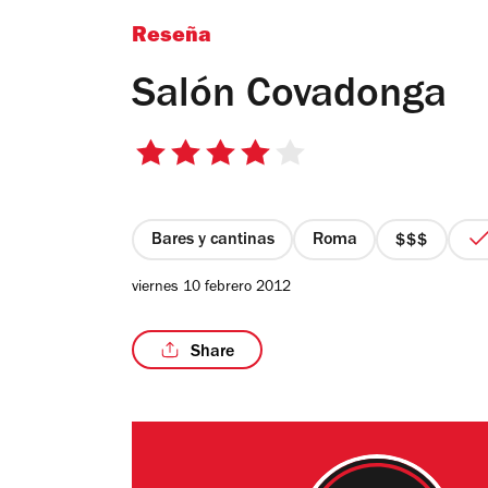
Reseña
Salón Covadonga
4
de
5
estrellas
Bares y cantinas
Roma
precio
3
viernes 10 febrero 2012
de
4
Share