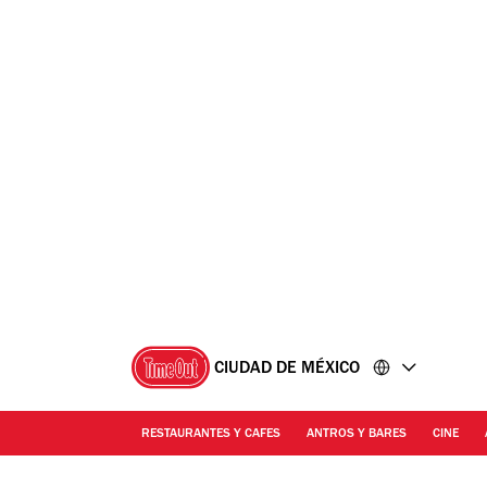
Ir
Ir
al
al
contenido
pie
de
página
CIUDAD DE MÉXICO
RESTAURANTES Y CAFES
ANTROS Y BARES
CINE