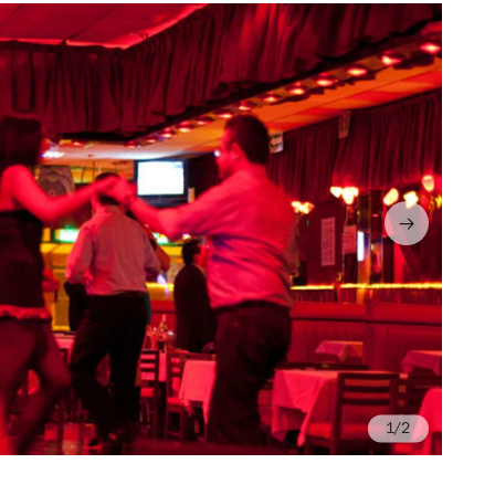
/2
Fo