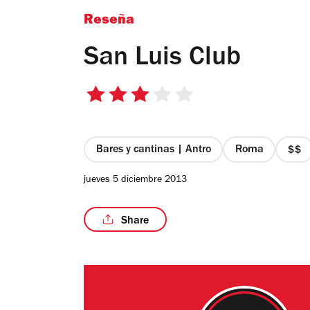
Reseña
San Luis Club
3
de
5
estrellas
Bares y cantinas | Antro
Roma
pre
2
jueves 5 diciembre 2013
de
4
Share