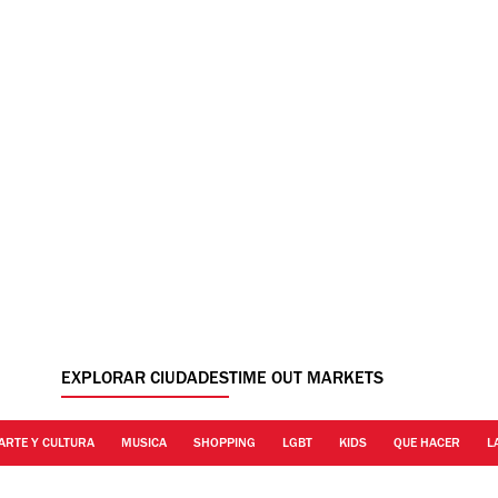
EXPLORAR CIUDADES
TIME OUT MARKETS
ARTE Y CULTURA
MUSICA
SHOPPING
LGBT
KIDS
QUE HACER
L