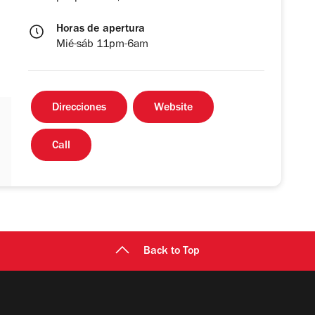
Horas de apertura
Mié-sáb 11pm-6am
Direcciones
Website
Call
Back to Top