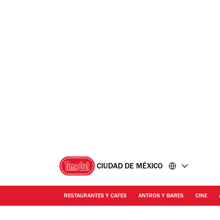
Ir
Ir
al
al
contenido
pie
de
página
CIUDAD DE MÉXICO
RESTAURANTES Y CAFES
ANTROS Y BARES
CINE