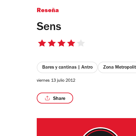
Reseña
Sens
4
de
5
estrellas
Bares y cantinas | Antro
Zona Metropoli
viernes 13 julio 2012
Share