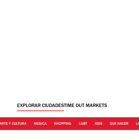
EXPLORAR CIUDADES
TIME OUT MARKETS
ARTE Y CULTURA
MUSICA
SHOPPING
LGBT
KIDS
QUE HACER
L