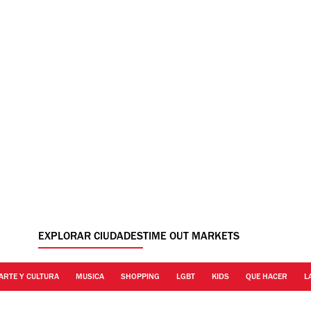
EXPLORAR CIUDADES
TIME OUT MARKETS
ARTE Y CULTURA
MUSICA
SHOPPING
LGBT
KIDS
QUE HACER
L