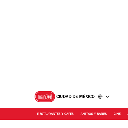
Ir
Ir
al
al
contenido
pie
de
página
CIUDAD DE MÉXICO
RESTAURANTES Y CAFES
ANTROS Y BARES
CINE