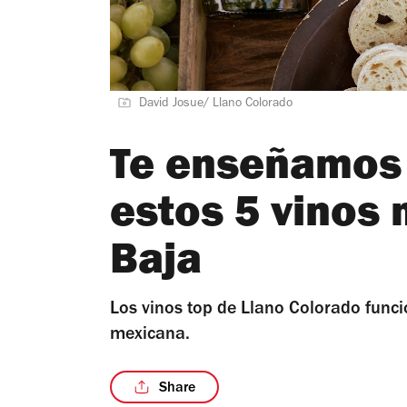
David Josue/ Llano Colorado
Te enseñamos
estos 5 vinos 
Baja
Los vinos top de Llano Colorado func
mexicana.
Share