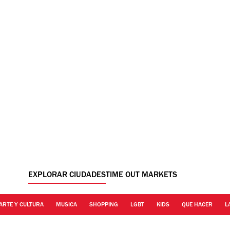
EXPLORAR CIUDADES
TIME OUT MARKETS
ARTE Y CULTURA
MUSICA
SHOPPING
LGBT
KIDS
QUE HACER
L