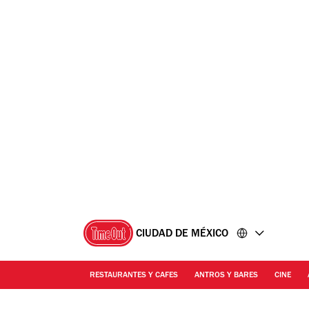
Ir
Ir
al
al
contenido
pie
de
página
CIUDAD DE MÉXICO
RESTAURANTES Y CAFES
ANTROS Y BARES
CINE