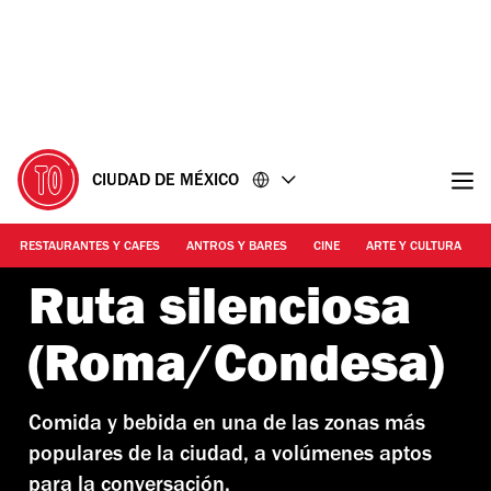
Ir
Ir
al
al
contenido
pie
de
página
CIUDAD DE MÉXICO
RESTAURANTES Y CAFES
ANTROS Y BARES
CINE
ARTE Y CULTURA
Ruta silenciosa
(Roma/Condesa)
Comida y bebida en una de las zonas más
populares de la ciudad, a volúmenes aptos
para la conversación.