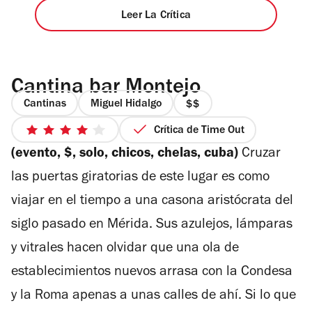
Leer La Crítica
Cantina bar Montejo
Cantinas
Miguel Hidalgo
precio
2
Crítica de Time Out
4
de
(evento, $, solo, chicos, chelas, cuba)
Cruzar
de
4
5
las puertas giratorias de este lugar es como
estrellas
viajar en el tiempo a una casona aristócrata del
siglo pasado en Mérida. Sus azulejos, lámparas
y vitrales hacen olvidar que una ola de
establecimientos nuevos arrasa con la Condesa
y la Roma apenas a unas calles de ahí. Si lo que