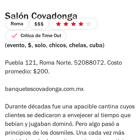
Salón Covadonga
Roma
precio
4
3
de
Crítica de Time Out
de
5
(evento, $, solo, chicos, chelas, cuba)
4
estrellas
Puebla 121, Roma Norte. 52088072. Costo
promedio: $200.
banquetescovadonga.com.mx
Durante décadas fue una apacible cantina cuyos
clientes se dedicaron a envejecer al tiempo que
bebían y jugaban dominó. Pero algo pasó a
principios de los dosmiles. Una cada vez más