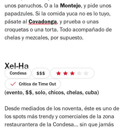
unos panuchos. O a la
Montejo
, y pide unos
papadzules. Si la comida yuca no es lo tuyo,
pásate al
Covadonga
, y prueba o unas
croquetas o una torta. Todo acompañado de
chelas y mezcales, por supuesto.
Xel-Ha
Condesa
precio
3
3
de
Crítica de Time Out
de
5
(evento, $$, solo, chicos, chelas, cuba)
4
estrellas
Desde mediados de los noventa, éste es uno de
los spots más trendy y comerciales de la zona
restaurantera de la Condesa... sin que jamás