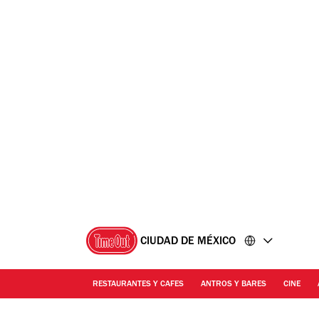
Ir
Ir
al
al
contenido
pie
de
página
CIUDAD DE MÉXICO
RESTAURANTES Y CAFES
ANTROS Y BARES
CINE