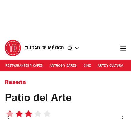
Ir
Ir
al
al
contenido
pie
de
página
CIUDAD DE MÉXICO
RESTAURANTES Y CAFES
ANTROS Y BARES
CINE
ARTE Y CULTURA
Foto: Alejandra Villegas
Reseña
Patio del Arte
3
de
5