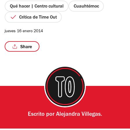
estrellas
Qué hacer | Centro cultural
Cuauhtémoc
Crítica de Time Out
/3
jueves 16 enero 2014
Share
Escrito por
Alejandra Villegas.