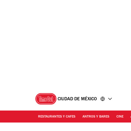
Ir
Ir
al
al
contenido
pie
de
página
CIUDAD DE MÉXICO
RESTAURANTES Y CAFES
ANTROS Y BARES
CINE