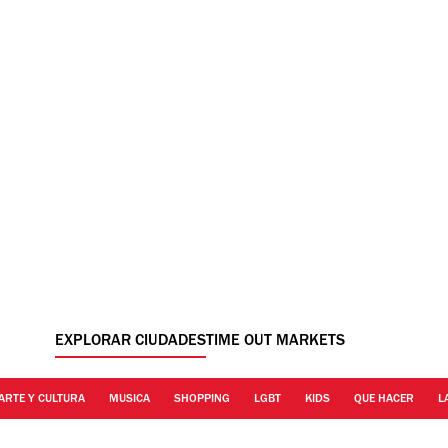
EXPLORAR CIUDADES
TIME OUT MARKETS
ARTE Y CULTURA
MUSICA
SHOPPING
LGBT
KIDS
QUE HACER
L