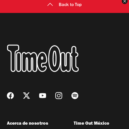
C
Back to Top
Acerca de nosotros
Time Out México