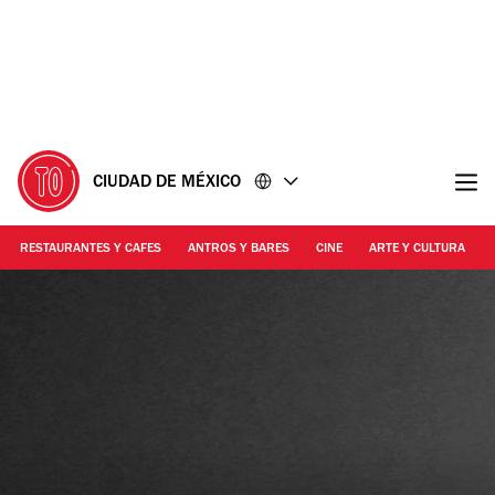
Ir
Ir
al
al
contenido
pie
de
página
CIUDAD DE MÉXICO
RESTAURANTES Y CAFES
ANTROS Y BARES
CINE
ARTE Y CULTURA