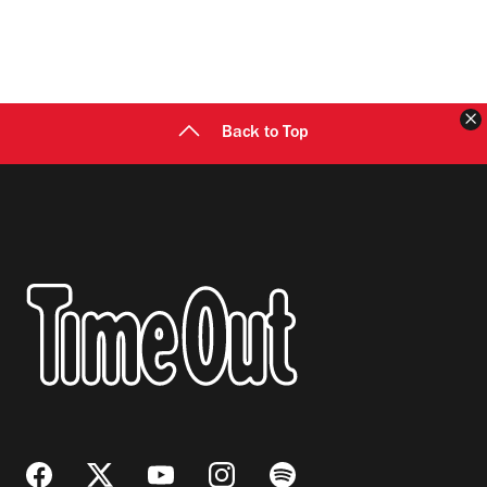
C
Back to Top