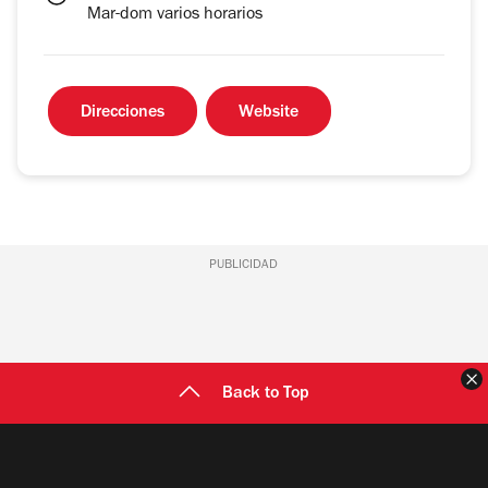
Mar-dom varios horarios
Direcciones
Website
PUBLICIDAD
C
Back to Top