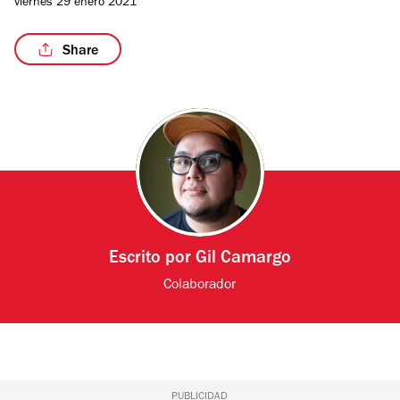
viernes 29 enero 2021
Share
/9
Escrito por
Gil Camargo
Colaborador
PUBLICIDAD