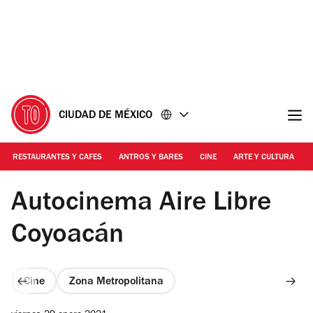
Ir
Ir
al
al
contenido
pie
de
página
CIUDAD DE MÉXICO
RESTAURANTES Y CAFES
ANTROS Y BARES
CINE
ARTE Y CULTURA
Foto: Alejandra Carbajal
Autocinema Aire Libre
Coyoacán
Cine
Zona Metropolitana