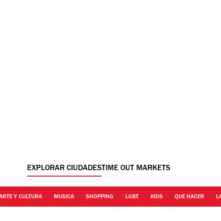
EXPLORAR CIUDADES
TIME OUT MARKETS
ARTE Y CULTURA
MUSICA
SHOPPING
LGBT
KIDS
QUE HACER
L