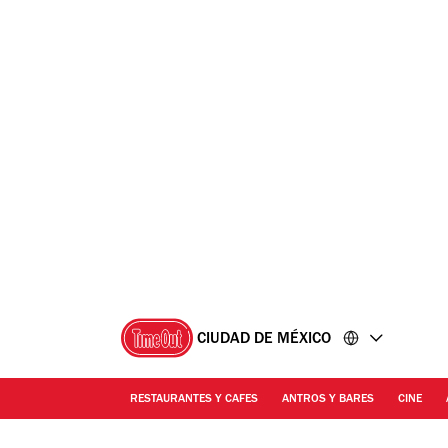
Ir
Ir
al
al
contenido
pie
de
página
CIUDAD DE MÉXICO
RESTAURANTES Y CAFES
ANTROS Y BARES
CINE