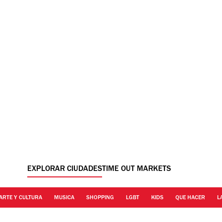
EXPLORAR CIUDADES
TIME OUT MARKETS
ARTE Y CULTURA
MUSICA
SHOPPING
LGBT
KIDS
QUE HACER
L