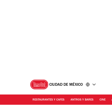
Ir
Ir
al
al
contenido
pie
de
página
CIUDAD DE MÉXICO
RESTAURANTES Y CAFES
ANTROS Y BARES
CINE