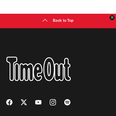
C
Back to Top