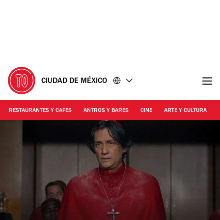
Ir
Ir
al
al
contenido
pie
de
página
CIUDAD DE MÉXICO
RESTAURANTES Y CAFES
ANTROS Y BARES
CINE
ARTE Y CULTURA