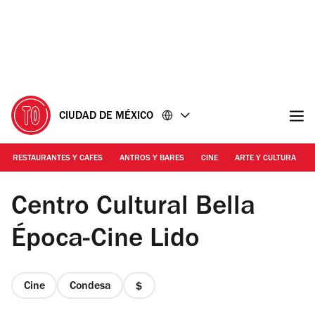
Ir
Ir
al
al
contenido
pie
de
página
CIUDAD DE MÉXICO
RESTAURANTES Y CAFES
ANTROS Y BARES
CINE
ARTE Y CULTURA
Roberto Beltrán
Centro Cultural Bella
Época-Cine Lido
Cine
Condesa
precio
1