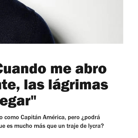
"Cuando me abro
e, las lágrimas
legar"
do como Capitán América, pero ¿podrá
ue es mucho más que un traje de lycra?