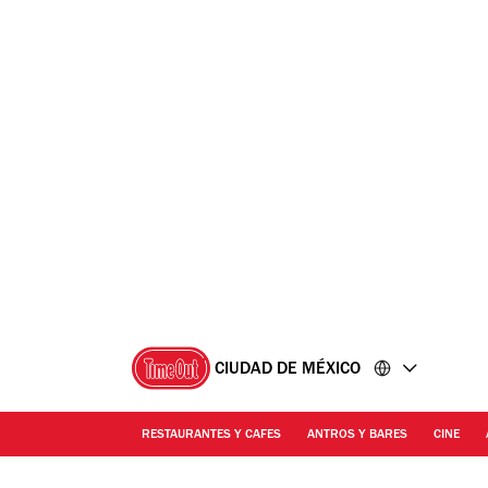
Ir
Ir
al
al
contenido
pie
de
página
CIUDAD DE MÉXICO
RESTAURANTES Y CAFES
ANTROS Y BARES
CINE