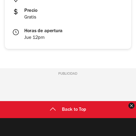
Precio
Gratis
Horas de apertura
Jue 12pm
PUBLICIDAD
C
Back to Top