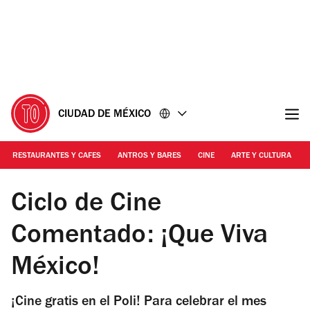
Ir
Ir
al
al
contenido
pie
de
página
CIUDAD DE MÉXICO
RESTAURANTES Y CAFES
ANTROS Y BARES
CINE
ARTE Y CULTURA
Foto: Cortesía de la producción
Ciclo de Cine
Comentado: ¡Que Viva
México!
¡Cine gratis en el Poli! Para celebrar el mes