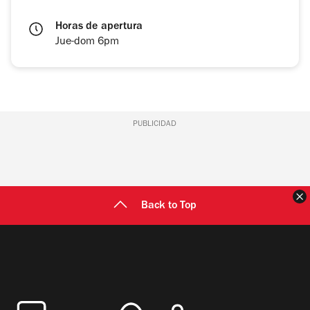
Horas de apertura
Jue-dom 6pm
PUBLICIDAD
C
Back to Top