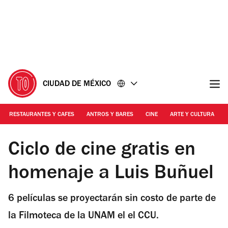
Ir
Ir
al
al
contenido
pie
de
página
CIUDAD DE MÉXICO
RESTAURANTES Y CAFES
ANTROS Y BARES
CINE
ARTE Y CULTURA
Foto: Cortesía Filmoteca de la UNAM
Ciclo de cine gratis en
homenaje a Luis Buñuel
6 películas se proyectarán sin costo de parte de
la Filmoteca de la UNAM el el CCU.