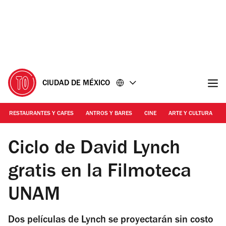
Ir
Ir
al
al
contenido
pie
de
página
CIUDAD DE MÉXICO
RESTAURANTES Y CAFES
ANTROS Y BARES
CINE
ARTE Y CULTURA
Shutterstock
Ciclo de David Lynch
gratis en la Filmoteca
UNAM
Dos películas de Lynch se proyectarán sin costo