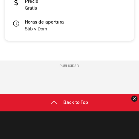
Precio
Gratis
Horas de apertura
Sáb y Dom
PUBLICIDAD
C
Back to Top