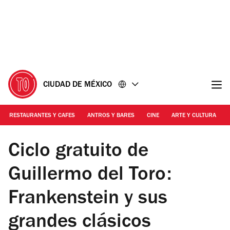
Ir
Ir
al
al
contenido
pie
de
página
CIUDAD DE MÉXICO
RESTAURANTES Y CAFES
ANTROS Y BARES
CINE
ARTE Y CULTURA
Foto: Cortesía
Ciclo gratuito de
Guillermo del Toro:
Frankenstein y sus
grandes clásicos