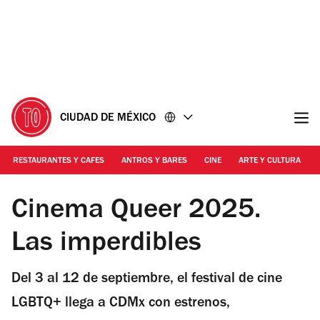
Ir
Ir
al
al
contenido
pie
de
página
CIUDAD DE MÉXICO
RESTAURANTES Y CAFES
ANTROS Y BARES
CINE
ARTE Y CULTURA
Foto: Cortesía
Cinema Queer 2025.
Las imperdibles
Del 3 al 12 de septiembre, el festival de cine
LGBTQ+ llega a CDMx con estrenos,