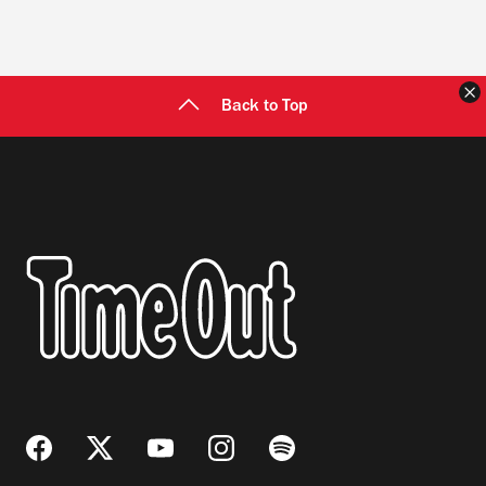
C
Back to Top