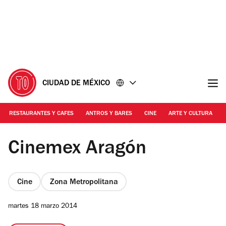
Ir
Ir
al
al
contenido
pie
de
página
CIUDAD DE MÉXICO
RESTAURANTES Y CAFES
ANTROS Y BARES
CINE
ARTE Y CULTURA
Foto: Alejandra Villegas
Cinemex Aragón
Cine
Zona Metropolitana
martes 18 marzo 2014