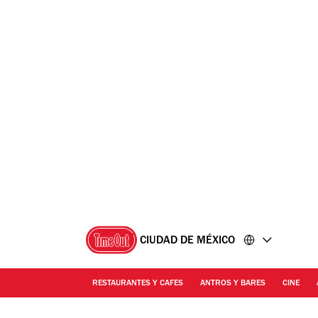
Ir
Ir
al
al
contenido
pie
de
página
CIUDAD DE MÉXICO
RESTAURANTES Y CAFES
ANTROS Y BARES
CINE