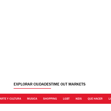
EXPLORAR CIUDADES
TIME OUT MARKETS
ARTE Y CULTURA
MUSICA
SHOPPING
LGBT
KIDS
QUE HACER
L