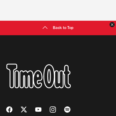
C
Back to Top