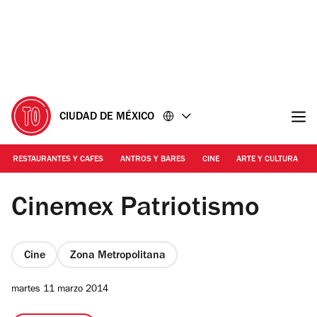
Ir
Ir
al
al
contenido
pie
de
página
CIUDAD DE MÉXICO
RESTAURANTES Y CAFES
ANTROS Y BARES
CINE
ARTE Y CULTURA
Foto: Alejandra Villegas
Cinemex Patriotismo
Cine
Zona Metropolitana
martes 11 marzo 2014