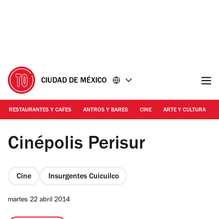
Ir
Ir
al
al
contenido
pie
de
página
CIUDAD DE MÉXICO
RESTAURANTES Y CAFES
ANTROS Y BARES
CINE
ARTE Y CULTURA
Foto: Ricardo Escamilla
Cinépolis Perisur
Cine
Insurgentes Cuicuilco
martes 22 abril 2014