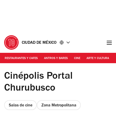
Ir
Ir
al
al
contenido
pie
de
página
CIUDAD DE MÉXICO
RESTAURANTES Y CAFES
ANTROS Y BARES
CINE
ARTE Y CULTURA
Foto: Dafne Arredondo
Cinépolis Portal
Churubusco
Salas de cine
Zona Metropolitana