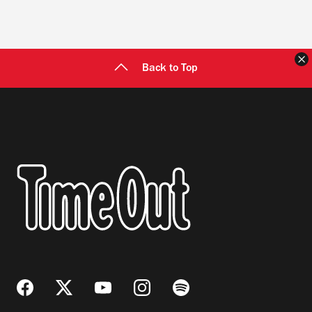
C
Back to Top