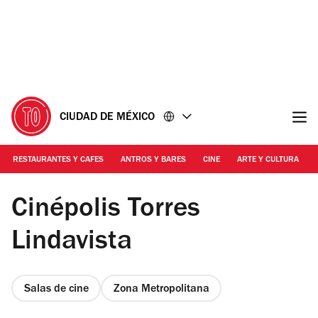
Ir
Ir
al
al
contenido
pie
de
página
CIUDAD DE MÉXICO
RESTAURANTES Y CAFES
ANTROS Y BARES
CINE
ARTE Y CULTURA
Foto: Alejandra Villegas
Cinépolis Torres
Lindavista
Salas de cine
Zona Metropolitana