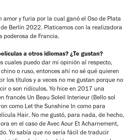
 amor y furia
por la cual ganó el Oso de Plata
e de Berlín 2022. Platicamos con la realizadora
 poderosa de Francia.
películas a otros idiomas? ¿Te gustan?
s cuales puedo dar mi opinión al respecto,
 chino o ruso, entonces ahí no sé qué quieren
ucir los títulos y a veces no me gustan porque no
cir o son ridículos. Yo hice en 2017 una
 en francés
Un Beau Soleil Interieur
(
Bello sol
eron como
Let the Sunshine In
como para
elícula
Hair
. No me gustó, para nada, de hecho,
hora en el caso de Avec Aour Et Acharnement,
o. Yo sabía que no sería fácil de traducir