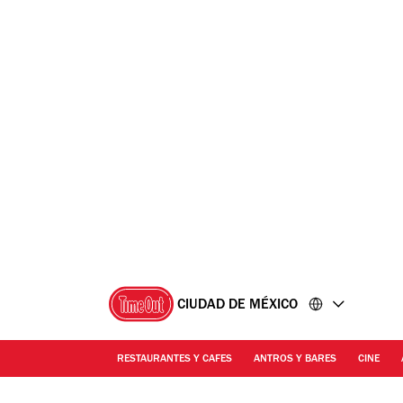
Ir
Ir
al
al
contenido
pie
de
página
CIUDAD DE MÉXICO
RESTAURANTES Y CAFES
ANTROS Y BARES
CINE