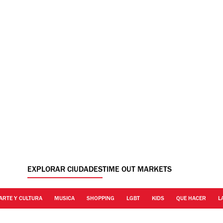
EXPLORAR CIUDADES
TIME OUT MARKETS
ARTE Y CULTURA
MUSICA
SHOPPING
LGBT
KIDS
QUE HACER
L