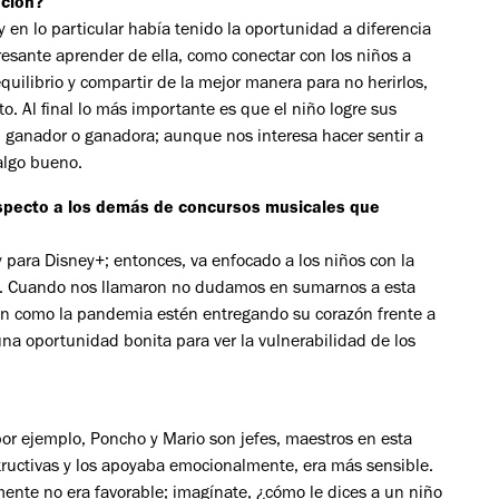
nción?
y en lo particular había tenido la oportunidad a diferencia
resante aprender de ella, como conectar con los niños a
uilibrio y compartir de la mejor manera para no herirlos,
o. Al final lo más importante es que el niño logre sus
un ganador o ganadora; aunque nos interesa hacer sentir a
algo bueno.
especto a los demás de concursos musicales que
para Disney+; entonces, va enfocado a los niños con la
ión. Cuando nos llamaron no dudamos en sumarnos a esta
ón como la pandemia estén entregando su corazón frente a
una oportunidad bonita para ver la vulnerabilidad de los
r ejemplo, Poncho y Mario son jefes, maestros en esta
structivas y los apoyaba emocionalmente, era más sensible.
ente no era favorable; imagínate, ¿cómo le dices a un niño