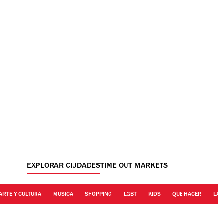
EXPLORAR CIUDADES
TIME OUT MARKETS
ARTE Y CULTURA
MUSICA
SHOPPING
LGBT
KIDS
QUE HACER
L