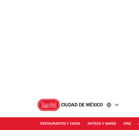
Ir
Ir
al
al
contenido
pie
de
página
CIUDAD DE MÉXICO
RESTAURANTES Y CAFES
ANTROS Y BARES
CINE