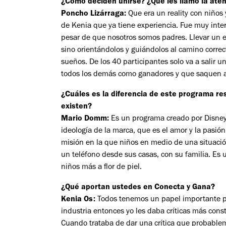
¿Cómo deciden unirse? ¿Qué les llamo la ate
Poncho Lizárraga:
Que era un reality con niños 
de Kenia que ya tiene experiencia. Fue muy inte
pesar de que nosotros somos padres. Llevar un eq
sino orientándolos y guiándolos al camino correct
sueños. De los 40 participantes solo va a salir 
todos los demás como ganadores y que saquen 
¿Cuáles es la diferencia de este programa r
existen?
Mario Domm:
Es un programa creado por Disney 
ideología de la marca, que es el amor y la pas
misión en la que niños en medio de una situaci
un teléfono desde sus casas, con su familia. Es 
niños más a flor de piel.
¿Qué aportan ustedes en Conecta y Gana?
Kenia Os:
Todos tenemos un papel importante po
industria entonces yo les daba críticas más con
Cuando trataba de dar una crítica que probablem