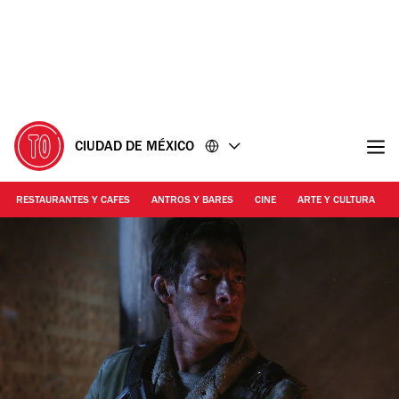
Ir
Ir
al
al
contenido
pie
de
página
CIUDAD DE MÉXICO
RESTAURANTES Y CAFES
ANTROS Y BARES
CINE
ARTE Y CULTURA