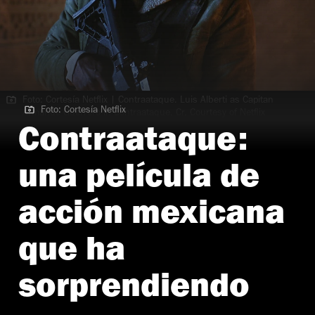
Foto: Cortesía Netflix | Contraataque. Luis Alberti as Capitan
Foto: Cortesía Netflix
Armando Guerrero in Contraataque. Cr. Courtesy of Netflix
©2025
Contraataque:
una película de
acción mexicana
que ha
sorprendiendo