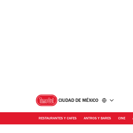
Ir
Ir
al
al
contenido
pie
de
página
CIUDAD DE MÉXICO
RESTAURANTES Y CAFES
ANTROS Y BARES
CINE