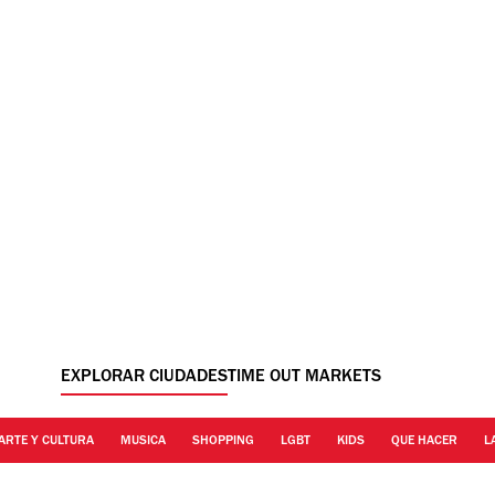
EXPLORAR CIUDADES
TIME OUT MARKETS
ARTE Y CULTURA
MUSICA
SHOPPING
LGBT
KIDS
QUE HACER
L