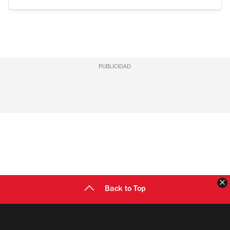
PUBLICIDAD
C
Back to Top